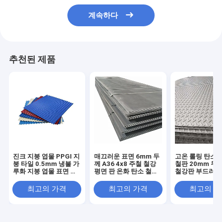
계속하다
추천된 제품
진크 지붕 엽물 PPGI 지
매끄러운 표면 6mm 두
고온 롤링 탄소 
붕 타일 0.5mm 냉불 가
께 A36 4x8 주철 철강
철판 20mm 두께
루화 지붕 엽물 표면 색
평면 판 온화 탄소 철강
철강판 부드러운
상 코팅
판 보일러 판
± 1% 허용
최고의 가격
최고의 가격
최고의 