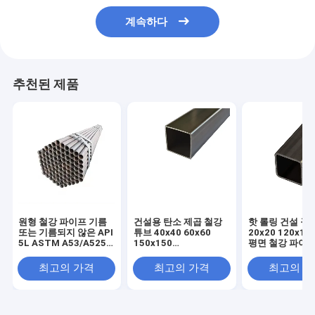
계속하다
추천된 제품
원형 철강 파이프 기름
건설용 탄소 제곱 철강
핫 롤링 건설 구
또는 기름되지 않은 API
튜브 40x40 60x60
20x20 120x120
5L ASTM A53/A525
150x150
평면 철강 파이프
Sch40 Gr B 80 탄소 용
SGCC/CGCC/TDC51DZM/TDC52DTS350
평면 파이프 4x4
접 매듭 없는 나선 철강
Z Q195-q345
직사각형 파이프
최고의 가격
최고의 가격
최고의 
파이프