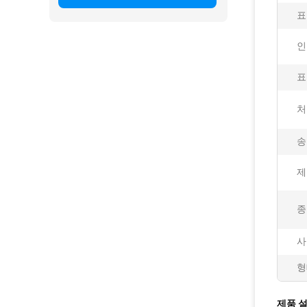
표
인
표
처
송
제
종
사
형
제품 