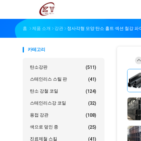
홈
제품 소개
강관
정사각형 모양 탄소 홀트 섹션 철강 파이
카테고리
탄소강판
(511)
스테인리스 스틸 판
(41)
탄소 강철 코일
(124)
스테인리스강 코일
(32)
용접 강관
(108)
색으로 덮인 종
(25)
진료제철 스킬
(41)