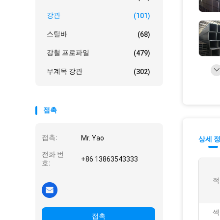
강관
(101)
스틸바
(68)
강철 프로파일
(479)
무계목 강관
(302)
접촉
접촉:
Mr. Yao
상세 
전화 번
+86 13863543333
호:
적
섹
접촉