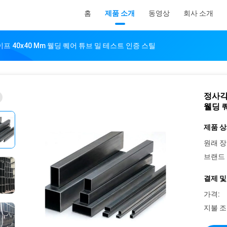
홈
제품 소개
동영상
회사 소개
프 40x40 Mm 웰딩 퀘어 튜브 밀 테스트 인증 스틸
정사각
웰딩 
제품 상
원래 장
브랜드 
결제 및
가격:
지불 조