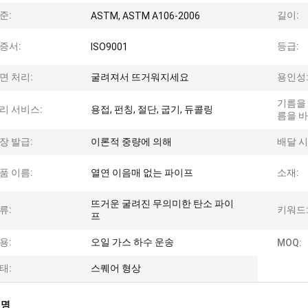
준:
길이:
ASTM, ASTM A106-2006
증서:
등급:
ISO9001
면 처리:
굴려져서 뜨거워지세요
용인성
기름을 
리 서비스:
용접, 펀칭, 절단, 굽기, 듀콜링
름을 바
장 발급:
이론적 중량에 의해
배달 시
품 이름:
열연 이음매 없는 파이프
소재:
뜨거운 굴려진 무의미한 탄소 파이
류:
키워드
프
용:
오일 가스 하수 운송
MOQ:
태:
스퀘어 형상
설명