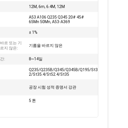
12M, 6m, 6.4M, 12M
A53 A106 Q235 Q345 20# 45#
65Mn 50Mn, A53-A369
:
± 1%
바르 또는 기
기름을 바르지 않은
르지 않은:
간:
8~14일
Q235/Q235B/Q345/Q345B/Q195/St37/St42/St37-
2/St35.4/St52.4/St35
:
공장 시험 성적 증명서 강관
5 톤