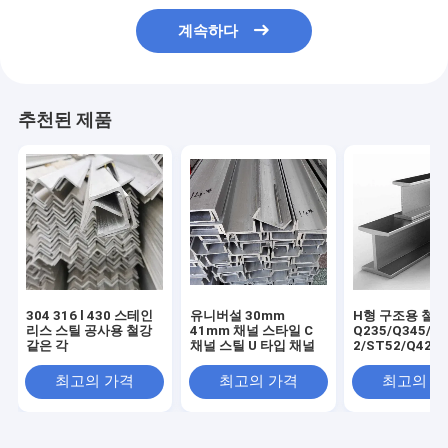
계속하다
추천된 제품
304 316 l 430 스테인
유니버설 30mm
H형 구조용 철강
리스 스틸 공사용 철강
41mm 채널 스타일 C
Q235/Q345/S
같은 각
채널 스틸 U 타입 채널
2/ST52/Q420/
건물 건설용 알루
빔
최고의 가격
최고의 가격
최고의 