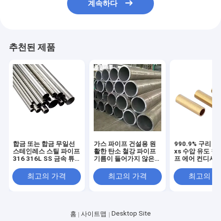
계속하다
추천된 제품
합금 또는 합금 무일선
가스 파이프 건설용 원
990.9% 구리 니
스테인레스 스틸 파이프
활한 탄소 철강 파이프
xs 수압 유도 철
316 316L SS 금속 튜
기름이 들어가지 않은
프 에어 컨디셔닝
브 100mm ASTM
길이 1m 둥근 면 모양
구리 파이프 저렴
A312 톤 당 원형 및 정
격
최고의 가격
최고의 가격
최고의 
면 파이프
Desktop Site
홈
사이트맵