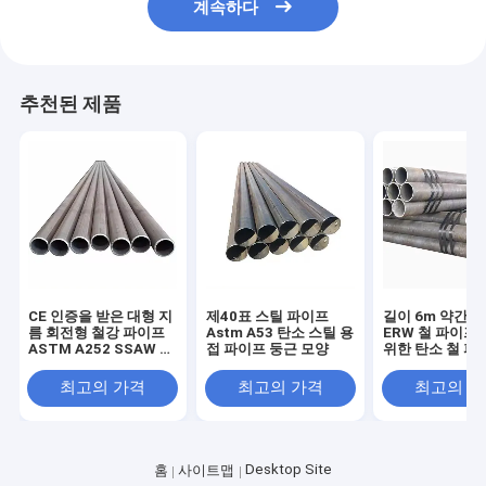
계속하다
추천된 제품
CE 인증을 받은 대형 지
제40표 스틸 파이프
길이 6m 약간 
름 회전형 철강 파이프
Astm A53 탄소 스틸 용
ERW 철 파이프
ASTM A252 SSAW 탄
접 파이프 둥근 모양
위한 탄소 철 파
소 철강 용접 파이프
최고의 가격
최고의 가격
최고의 
Desktop Site
홈
사이트맵