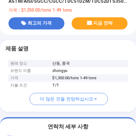
ASTM/AISI/SGCC/CGCC/TDC51DZM/TDC52DTS350GD/T
Z Q195-q345
가격：$1,350.00/tons 1-49 tons
최고의 가격
지금 연락
제품 설명
원래 장소
산둥, 중국
브랜드 이름
zhongyu
가격
$1,350.00/tons 1-49 tons
지불 조건
T/T
더 많은 것을 전망하십시오
연락처 세부 사항