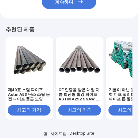
계속하다
추천된 제품
제40표 스틸 파이프
CE 인증을 받은 대형 지
기름이 아닌 용도
Astm A53 탄소 스틸 용
름 회전형 철강 파이프
핫 디프 젤리화 
접 파이프 둥근 모양
ASTM A252 SSAW 탄
파이프 톱 웰딩 된
소 철강 용접 파이프
강 파이프 파이프
이 있거나 기름이
최고의 가격
최고의 가격
최고의 
Desktop Site
홈
사이트맵