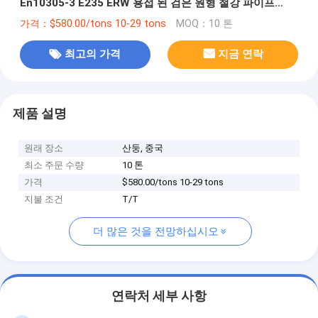
En10305-3 E235 ERW 용접 된 검은 원형 철강 파이프
ASTM A106 Gr.B
가격：$580.00/tons 10-29 tons
MOQ：10 톤
최고의 가격
지금 연락
제품 설명
원래 장소
산둥, 중국
최소 주문 수량
10 톤
가격
$580.00/tons 10-29 tons
지불 조건
T/T
더 많은 것을 전망하십시오
연락처 세부 사항