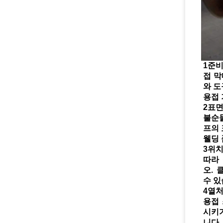
1준비
접 막
와 
용접 
2표면
불순물
프의 
웰딩 
3위치
따라
오. 
수 있
4열처
용접
시키기
니다.