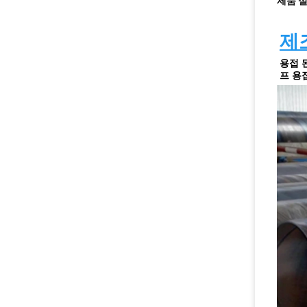
제품 
제
용접 
프 용