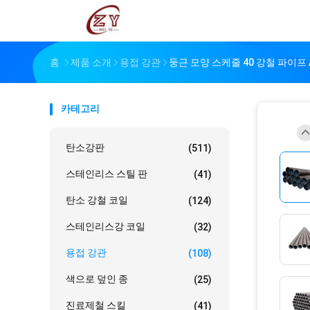
홈
제품 소개
용접 강관
둥근 모양 스케줄 40 강철 파이프 A
카테고리
탄소강판
(511)
스테인리스 스틸 판
(41)
탄소 강철 코일
(124)
스테인리스강 코일
(32)
용접 강관
(108)
색으로 덮인 종
(25)
진료제철 스킬
(41)