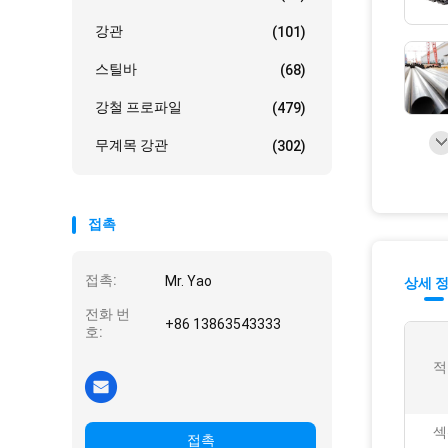
강관
(101)
스틸바
(68)
강철 프로파일
(479)
무계목 강관
(302)
접촉
접촉:
Mr. Yao
상세 
전화 번
+86 13863543333
호:
적
섹
접촉