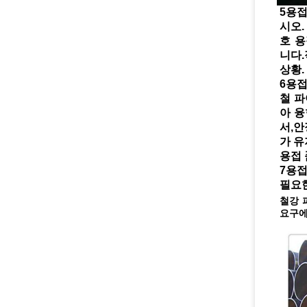
5용접
시오.
호 용접
니다.
상황.
6용접
철 파
아 융
서,안
가 유
용접 
7용접
필요
철강 
요구에