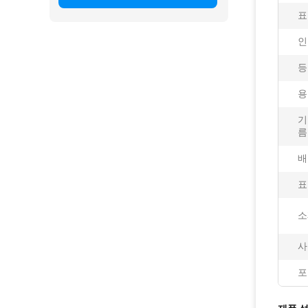
표
인
등
용
기
름
배
표
소
사
포