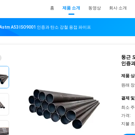
홈
제품 소개
동영상
회사 소개
stm A53 ISO9001 인증과 탄소 강철 용접 파이프
둥근 모
인증과
제품 상
원래 장
결제 및
최소 주
가격:
지불 조