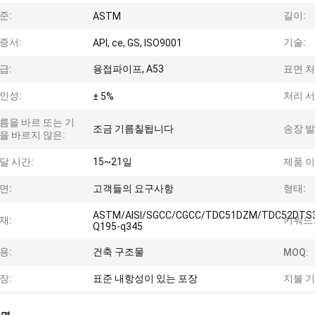
준:
길이:
ASTM
증서:
기술:
API, ce, GS, ISO9001
급:
용접파이프, A53
표면 처
인성:
처리 서
± 5%
름을 바르 또는 기
조금 기름칠됩니다
송장 발
을 바르지 않은:
달 시간:
15~21일
제품 이
면:
고객들의 요구사항
형태:
ASTM/AISI/SGCC/CGCC/TDC51DZM/TDC52DTS
재:
키워드
Q195-q345
용:
건축 구조물
MOQ:
장:
표준 내항성이 있는 포장
지불 기