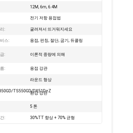
12M, 6m, 6.4M
전기 저항 용접법
리:
굴려져서 뜨거워지세요
비스:
용접, 펀칭, 절단, 굽기, 듀콜링
급:
이론적 중량에 의해
름:
용접 강관
라운드 형상
350GD/TS550GD/DX51D+Z
:
환강 강관
5 톤
간:
30%TT 향상 + 70% 균형