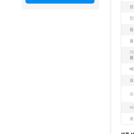
표
인
등
용
기
름
배
표
소
사
포