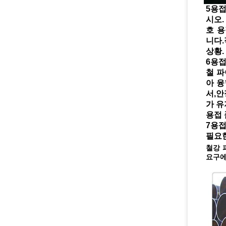
5용접
시오.
호 용접
니다.
상황.
6용접
철 파
아 융
서,안
가 유
용접 
7용접
필요
철강 
요구에