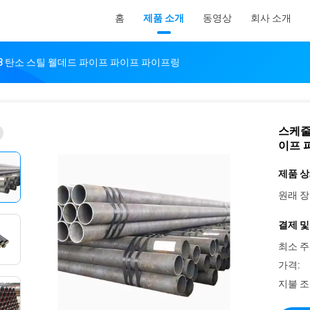
홈
제품 소개
동영상
회사 소개
A53 탄소 스틸 웰데드 파이프 파이프 파이프링
스케줄 
이프 
제품 상
원래 장
결제 및
최소 주
가격:
지불 조