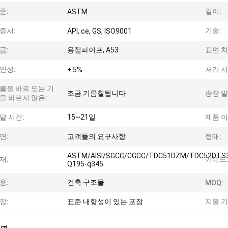
준:
길이:
ASTM
증서:
기술:
API, ce, GS, ISO9001
급:
용접파이프, A53
표면 처
인성:
처리 서
± 5%
름을 바르 또는 기
조금 기름칠됩니다
송장 발
을 바르지 않은:
달 시간:
15~21일
제품 이
면:
고객들의 요구사항
형태:
ASTM/AISI/SGCC/CGCC/TDC51DZM/TDC52DTS
재:
키워드
Q195-q345
용:
건축 구조물
MOQ:
장:
표준 내항성이 있는 포장
지불 기