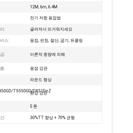
12M, 6m, 6.4M
전기 저항 용접법
리:
굴려져서 뜨거워지세요
비스:
용접, 펀칭, 절단, 굽기, 듀콜링
급:
이론적 중량에 의해
름:
용접 강관
라운드 형상
350GD/TS550GD/DX51D+Z
:
환강 강관
5 톤
간:
30%TT 향상 + 70% 균형