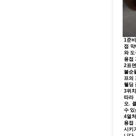
1준비
접 막
와 
용접 
2표면
불순물
프의 
웰딩 
3위치
따라
오. 
수 있
4열처
용접
시키기
니다.