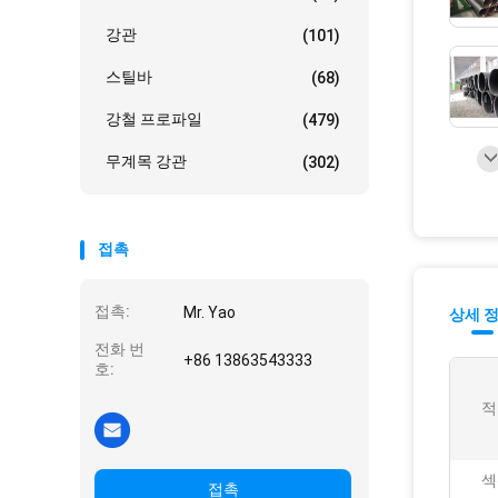
강관
(101)
스틸바
(68)
강철 프로파일
(479)
무계목 강관
(302)
접촉
접촉:
Mr. Yao
상세 
전화 번
+86 13863543333
호:
적
섹
접촉