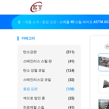
홈
제품 소개
용접 강관
스케줄 40 스틸 파이프 ASTM 
카테고리
탄소강판
(511)
스테인리스 스틸 판
(41)
탄소 강철 코일
(124)
스테인리스강 코일
(32)
용접 강관
(108)
색으로 덮인 종
(25)
진료제철 스킬
(41)