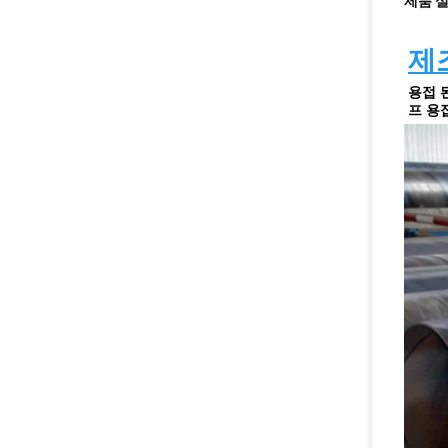
제품 
제
용접 
프 용